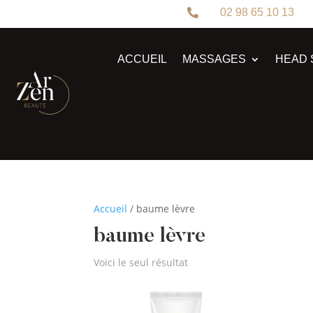
02 98 65 10 13

ACCUEIL
MASSAGES
HEAD 
Accueil
/ baume lèvre
baume lèvre
Voici le seul résultat